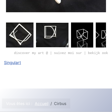
discover my art @ | suivez moi sur | bekijk ook
Singulart
Vous êtes ici :
Accueil
Cirbus